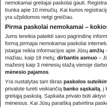
nemokamai greitajai paskolai gauti. Registr
trunka apie 10 minučių. Kai kurios registraci
yra užpildomos netgi greičiau.
Pirma paskolai nemokamai – kokio
Jums tereikia pateikti savo pagrindinę informa
formą pirmajai nemokamai paskolai internetu
įstaigai reikia informacijos apie Jūsų
amžių
–
mažiau, kaip 18 metų;
dirbantis asmuo
– Jū
mažesnį kaip 3 mėnesių stažą vienoje darbovi
mėnesio pajamos
.
Yra nustatytas tam tikras
paskolos suteiki
privalote turėti veikiančią
banko sąskaitą
, 
greitąją paskolą. Sąskaita privalo būti aktyv
mėnesius. Kai Jūsų paraišką patvirtina pask