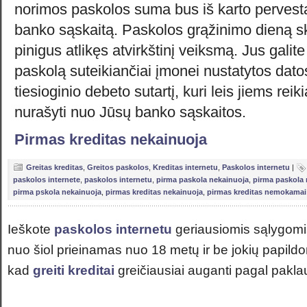
norimos paskolos suma bus iš karto pervesta
banko sąskaitą. Paskolos grąžinimo dieną s
pinigus atlikęs atvirkštinį veiksmą. Jus galite 
paskolą suteikiančiai įmonei nustatytos datos
tiesioginio debeto sutartį, kuri leis jiems re
nurašyti nuo Jūsų banko sąskaitos.
Pirmas kreditas nekainuoja
Greitas kreditas
,
Greitos paskolos
,
Kreditas internetu
,
Paskolos internetu
|
paskolos internete
,
paskolos internetu
,
pirma paskola nekainuoja
,
pirma paskol
pirma pskola nekainuoja
,
pirmas kreditas nekainuoja
,
pirmas kreditas nemokamai
Ieškote
paskolos internetu
geriausiomis sąlygom
nuo šiol prieinamas nuo 18 metų ir be jokių papi
kad
greiti kreditai
greičiausiai auganti pagal pakla