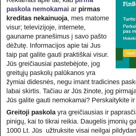
paskola nemokamai
ar
pirmas
kreditas nekainuoja
, mes matome
visur; televizijoje, internete,
gauname pranešimus į savo pašto
dėžutę. Informacijos apie tai Jus
taip pat galite gauti praktiškai visur.
Jūs greičiausiai pastebėjote, jog
greitųjų paskolų palūkanos yra
žymiai didesnės, negu imant tradicines paskola
labai skirtis. Tačiau ar Jūs žinote, jog pirmąj
Jūs galite gauti nemokamai? Perskaitykite ir 
Greitoji paskola
yra greičiausias ir paprasč
pinigų, kai to tikrai reikia. Daugelis įmonių g
1000 Lt. Jūs užtruksite visai neilgai pildyda