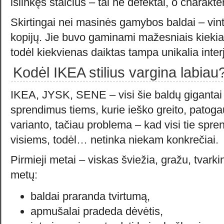
išlinkęs stalčius – tai ne defektai, o charakte
Skirtingai nei masinės gamybos baldai – vinta
kopijų. Jie buvo gaminami mažesniais kiekia
todėl kiekvienas daiktas tampa unikalia interj
Kodėl IKEA stilius vargina labiau
IKEA, JYSK, SENE – visi šie baldų gigantai 
sprendimus tiems, kurie ieško greito, patog
varianto, tačiau problema – kad visi tie spren
visiems, todėl… netinka niekam konkrečiai.
Pirmieji metai – viskas šviežia, gražu, tvark
metų:
baldai praranda tvirtumą,
apmušalai pradeda dėvėtis,