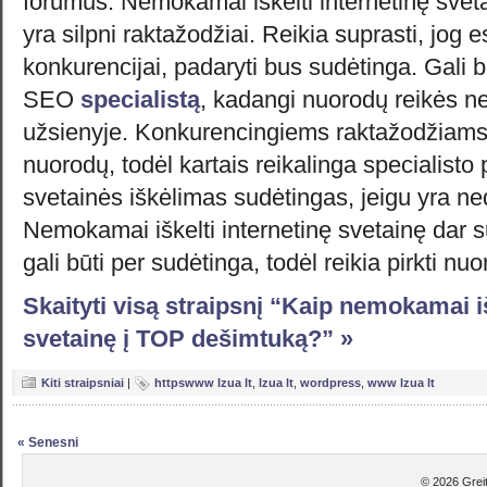
forumus. Nemokamai iškelti internetinę svet
yra silpni raktažodžiai. Reikia suprasti, jog e
konkurencijai, padaryti bus sudėtinga. Gali b
SEO
specialistą
, kadangi nuorodų reikės ne
užsienyje. Konkurencingiems raktažodžiams 
nuorodų, todėl kartais reikalinga specialisto
svetainės iškėlimas sudėtingas, jeigu yra ne
Nemokamai iškelti internetinę svetainę dar su
gali būti per sudėtinga, todėl reikia pirkti nu
Skaityti visą straipsnį “Kaip nemokamai iš
svetainę į TOP dešimtuką?” »
Kiti straipsniai
|
httpswww lzua lt
,
lzua lt
,
wordpress
,
www lzua lt
« Senesni
© 2026 Greiti