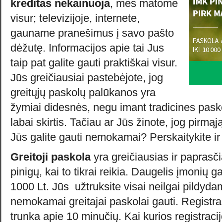
kreditas nekainuoja
, mes matome
visur; televizijoje, internete,
gauname pranešimus į savo pašto
dėžutę. Informacijos apie tai Jus
taip pat galite gauti praktiškai visur.
Jūs greičiausiai pastebėjote, jog
greitųjų paskolų palūkanos yra
žymiai didesnės, negu imant tradicines paskola
labai skirtis. Tačiau ar Jūs žinote, jog pirmąj
Jūs galite gauti nemokamai? Perskaitykite ir 
Greitoji paskola
yra greičiausias ir paprasč
pinigų, kai to tikrai reikia. Daugelis įmonių g
1000 Lt. Jūs užtruksite visai neilgai pildyda
nemokamai greitajai paskolai gauti. Registr
trunka apie 10 minučių. Kai kurios registraci