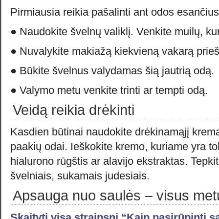
Pirmiausia reikia pašalinti ant odos esanči
● Naudokite švelnų valiklį. Venkite muilų, kur
● Nuvalykite makiažą kiekvieną vakarą prie
● Būkite švelnus valydamas šią jautrią odą.
● Valymo metu venkite trinti ar tempti odą.
Veidą reikia drėkinti
Kasdien būtinai naudokite drėkinamąjį kremą,
paakių odai. Ieškokite kremo, kuriame yra to
hialurono rūgštis ar alavijo ekstraktas. Tepk
švelniais, sukamais judesiais.
Apsauga nuo saulės – visus met
Skaityti visą straipsnį “Kaip pasirūpinti 