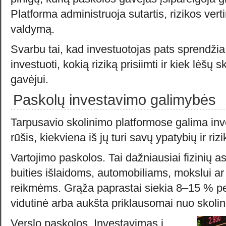
Platforma administruoja sutartis, rizikos vert
valdymą.
Svarbu tai, kad investuotojas pats sprendžia
investuoti, kokią riziką prisiimti ir kiek lėšų 
gavėjui.
Paskolų investavimo galimybės
Tarpusavio skolinimo platformose galima inve
rūšis, kiekviena iš jų turi savų ypatybių ir rizi
Vartojimo paskolos. Tai dažniausiai fizinių 
buities išlaidoms, automobiliams, mokslui 
reikmėms. Grąža paprastai siekia 8–15 % per
vidutinė arba aukšta priklausomai nuo skoli
Verslo paskolos. Investavimas į