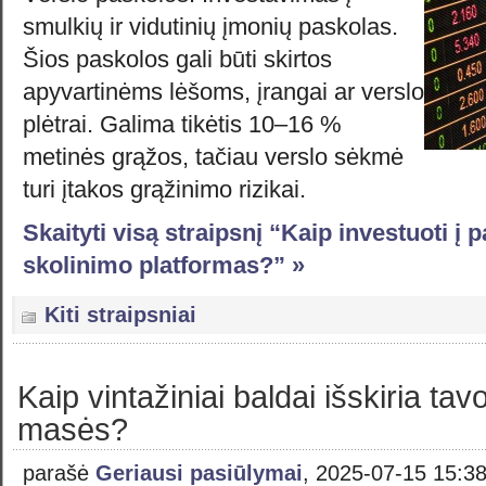
smulkių ir vidutinių įmonių paskolas.
Šios paskolos gali būti skirtos
apyvartinėms lėšoms, įrangai ar verslo
plėtrai. Galima tikėtis 10–16 %
metinės grąžos, tačiau verslo sėkmė
turi įtakos grąžinimo rizikai.
Skaityti visą straipsnį “Kaip investuoti į
skolinimo platformas?” »
Kiti straipsniai
Kaip vintažiniai baldai išskiria tav
masės?
parašė
Geriausi pasiūlymai
, 2025-07-15 15:3