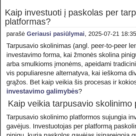
Kaip investuoti į paskolas per tar
platformas?
parašė
Geriausi pasiūlymai
, 2025-07-21 18:3
Tarpusavio skolinimas (angl. peer-to-peer le
investavimo forma, kai žmonės skolina pin
arba smulkioms įmonėms, apeidami tradicin
vis populiaresne alternatyva, kai ieškoma div
grąžos. Bet kaip veikia šis procesas ir kokios
investavimo galimybės
?
Kaip veikia tarpusavio skolinimo
Tarpusavio skolinimo platformos sujungia inv
gavėjus. Investuotojas per platformą paskol
pinigų, kurią paskolos gavėjas įsipareigoja g