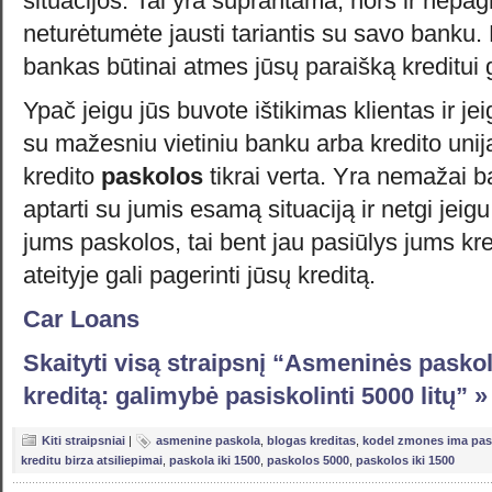
situacijos. Tai yra suprantama, nors ir nepag
neturėtumėte jausti tariantis su savo banku.
bankas būtinai atmes jūsų paraišką kreditui g
Ypač jeigu jūs buvote ištikimas klientas ir je
su mažesniu vietiniu banku arba kredito unija
kredito
paskolos
tikrai verta. Yra nemažai b
aptarti su jumis esamą situaciją ir netgi jeigu
jums paskolos, tai bent jau pasiūlys jums kre
ateityje gali pagerinti jūsų kreditą.
Car Loans
Skaityti visą straipsnį “Asmeninės pasko
kreditą: galimybė pasiskolinti 5000 litų” »
Kiti straipsniai
|
asmenine paskola
,
blogas kreditas
,
kodel zmones ima pas
kreditu birza atsiliepimai
,
paskola iki 1500
,
paskolos 5000
,
paskolos iki 1500