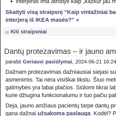
interjeras ima atrodyti kaip „kažkur jau m
Skaityti visą straipsnį “Kaip vintažiniai ba
interjerą iš IKEA masės?” »
Kiti straipsniai
Dantų protezavimas – ir jauno a
parašė
Geriausi pasiūlymai
, 2024-06-21 16:2
Dažnam protezavimas dažniausiai siejasi s
asmenimis. Tai nėra visiškai tikslu. Šiuo me
galimybės yra labai plačios. Siūlomi tikrai la
kurie džiugina funkcionalumu ir tuo pačiu pa
Deja, jauno amžiaus pacientų tarpe dantų pr
gana dažnai
užsakoma paslauga
. Kodėl? P