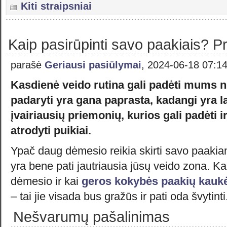
Kiti straipsniai
Kaip pasirūpinti savo paakiais? Pr
parašė
Geriausi pasiūlymai
, 2024-06-18 07:1
Kasdienė veido rutina gali padėti mums nu
padaryti yra gana paprasta, kadangi yra l
įvairiausių priemonių, kurios gali padėti 
atrodyti puikiai.
Ypač daug dėmesio reikia skirti savo paakia
yra bene pati jautriausia jūsų veido zona. Kai 
dėmesio ir kai
geros kokybės paakių kauk
– tai jie visada bus gražūs ir pati oda švytinti
Nešvarumų pašalinimas