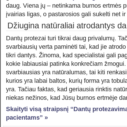
daug. Viena jų – netinkama burnos ertmės pri
įvairias ligas, o pastarosios gali sukelti net 
Džiugina natūraliai atrodantys d
Dantų protezai turi tikrai daug privalumų. Ta
svarbiausių verta paminėti tai, kad jie atrodo 
tikri dantys. Žinoma, kad specialistai gali pa
kokie labiausiai patinka konkrečiam žmogui.
svarbiausias yra natūralumas, tai kiti renkasi
kurios yra labai baltos, kurių forma yra tobul
yra. Tačiau faktas, kad geriausia rinktis na
niekas nežinos, kad Jūsų burnos ertmėje dant
Skaityti visą straipsnį “Dantų protezavim
pacientams” »