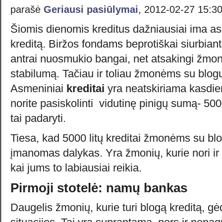
parašė
Geriausi pasiūlymai
, 2012-02-27 15:3
Šiomis dienomis kreditus dažniausiai ima as
kreditą. Biržos fondams beprotiškai siurbiant 
antrai nuosmukio bangai, net atsakingi žmonė
stabilumą. Tačiau ir toliau žmonėms su blogu 
Asmeniniai
kreditai
yra neatskiriama kasdien
norite pasiskolinti vidutinę pinigų sumą- 5000 
tai padaryti.
Tiesa, kad 5000 litų kreditai žmonėms su blo
įmanomas dalykas. Yra žmonių, kurie nori ir 
kai jums to labiausiai reikia.
Pirmoji stotelė: namų bankas
Daugelis žmonių, kurie turi blogą kreditą, gė