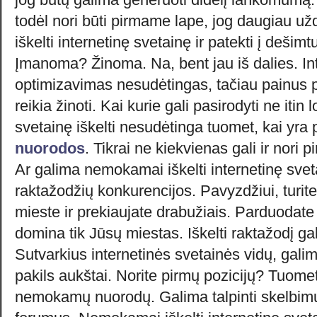
todėl nori būti pirmame lape, jog daugiau u
iškelti internetinę svetainę ir patekti į dešim
Įmanoma? Žinoma. Na, bent jau iš dalies. In
optimizavimas nesudėtingas, tačiau painus 
reikia žinoti. Kai kurie gali pasirodyti ne itin 
svetainę iškelti nesudėtinga tuomet, kai yr
nuorodos
. Tikrai ne kiekvienas gali ir nori 
Ar galima nemokamai iškelti internetinę svet
raktažodžių konkurencijos. Pavyzdžiui, tur
mieste ir prekiaujate drabužiais. Parduodate 
domina tik Jūsų miestas. Iškelti raktažodį ga
Sutvarkius internetinės svetainės vidų, galim
pakils aukštai. Norite pirmų pozicijų? Tuomet
nemokamų nuorodų. Galima talpinti skelbimus