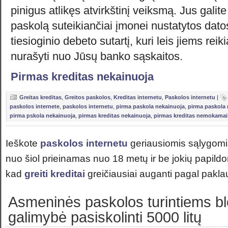
pinigus atlikęs atvirkštinį veiksmą. Jus galite 
paskolą suteikiančiai įmonei nustatytos datos
tiesioginio debeto sutartį, kuri leis jiems re
nurašyti nuo Jūsų banko sąskaitos.
Pirmas kreditas nekainuoja
Greitas kreditas
,
Greitos paskolos
,
Kreditas internetu
,
Paskolos internetu
|
paskolos internete
,
paskolos internetu
,
pirma paskola nekainuoja
,
pirma paskol
pirma pskola nekainuoja
,
pirmas kreditas nekainuoja
,
pirmas kreditas nemokamai
Ieškote
paskolos internetu
geriausiomis sąlygom
nuo šiol prieinamas nuo 18 metų ir be jokių papi
kad
greiti kreditai
greičiausiai auganti pagal pakla
Asmeninės paskolos turintiems bl
galimybė pasiskolinti 5000 litų