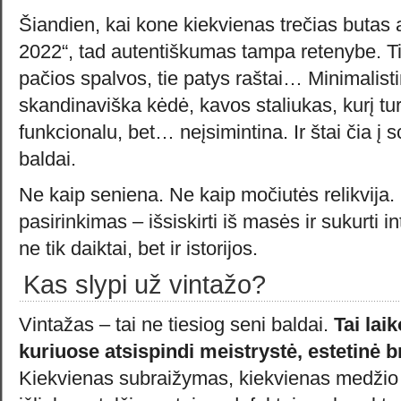
Šiandien, kai kone kiekvienas trečias butas 
2022“, tad autentiškumas tampa retenybe. Ti
pačios spalvos, tie patys raštai… Minimalisti
skandinaviška kėdė, kavos staliukas, kurį tur
funkcionalu, bet… neįsimintina. Ir štai čia į s
baldai.
Ne kaip seniena. Ne kaip močiutės relikvija
pasirinkimas – išsiskirti iš masės ir sukurti 
ne tik daiktai, bet ir istorijos.
Kas slypi už vintažo?
Vintažas – tai ne tiesiog seni baldai.
Tai laik
kuriuose atsispindi meistrystė, estetinė b
Kiekvienas subraižymas, kiekvienas medžio r