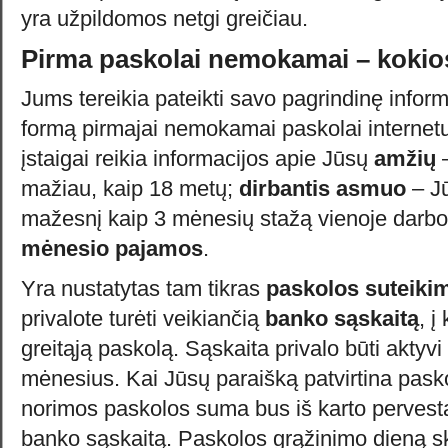
yra užpildomos netgi greičiau.
Pirma paskolai nemokamai – kokio
Jums tereikia pateikti savo pagrindinę informa
formą pirmajai nemokamai paskolai internetu
įstaigai reikia informacijos apie Jūsų
amžių
–
mažiau, kaip 18 metų;
dirbantis asmuo
– Jū
mažesnį kaip 3 mėnesių stažą vienoje darbovi
mėnesio pajamos
.
Yra nustatytas tam tikras
paskolos suteiki
privalote turėti veikiančią
banko sąskaitą
, 
greitąją paskolą. Sąskaita privalo būti aktyv
mėnesius. Kai Jūsų paraišką patvirtina pask
norimos paskolos suma bus iš karto pervesta
banko sąskaitą. Paskolos grąžinimo dieną s