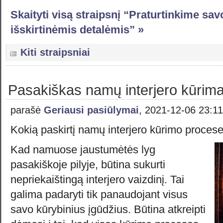
Skaityti visą straipsnį “Praturtinkime sa
išskirtinėmis detalėmis” »
Kiti straipsniai
Pasakiškas namų interjero kūrim
parašė
Geriausi pasiūlymai
, 2021-12-06 23:11
Kokią paskirtį namų interjero kūrimo proces
Kad namuose jaustumėtės lyg
pasakiškoje pilyje, būtina sukurti
nepriekaištingą interjero vaizdinį. Tai
galima padaryti tik panaudojant visus
savo kūrybinius įgūdžius. Būtina atkreipti