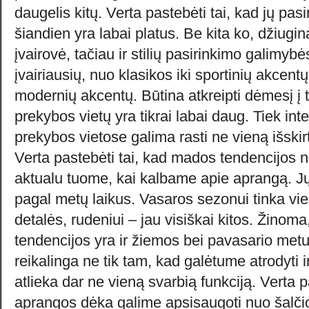
daugelis kitų. Verta pastebėti tai, kad jų pa
šiandien yra labai platus. Be kita ko, džiugin
įvairovė, tačiau ir stilių pasirinkimo galimybė
įvairiausių, nuo klasikos iki sportinių akcentų,
modernių akcentų. Būtina atkreipti dėmesį į 
prekybos vietų yra tikrai labai daug. Tiek inter
prekybos vietose galima rasti ne vieną išski
Verta pastebėti tai, kad mados tendencijos nuo
aktualu tuome, kai kalbame apie aprangą. J
pagal metų laikus. Vasaros sezonui tinka vi
detalės, rudeniui – jau visiškai kitos. Žino
tendencijos yra ir žiemos bei pavasario me
reikalinga ne tik tam, kad galėtume atrodyti ir 
atlieka dar ne vieną svarbią funkciją. Verta p
aprangos dėka galime apsisaugoti nuo šalči