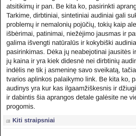
atsitikimų ir pan. Be kita ko, pasirinkti aprang
Tarkime, dirbtiniai, sintetiniai audiniai gali su
problemų ir nemalonių pojūčių, tokių kaip ale
išbėrimai, patinimai, niežėjimo jausmas ir pa
galima išvengti natūralūs ir kokybiški audinia
pasirinkimas. Dėka jų neabejotinai jausitės ir
jų kaina ir yra kiek didesnė nei dirbtinių audini
indėlis ne tik į asmeninę savo sveikatą, tačia
tvarios aplinkos palaikymo link. Be kita ko, 
audinys yra kur kas ilgaamžiškesnis ir džiugin
ir dabintis šia aprangos detale galėsite ne vi
progomis.
Kiti straipsniai