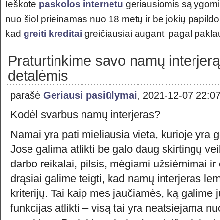
Ieškote
paskolos internetu
geriausiomis sąlygom
nuo šiol prieinamas nuo 18 metų ir be jokių papi
kad
greiti kreditai
greičiausiai auganti pagal pakla
Praturtinkime savo namų interjerą
detalėmis
parašė
Geriausi pasiūlymai
, 2021-12-07 22:0
Kodėl svarbus namų interjeras?
Namai yra pati mieliausia vieta, kurioje yra ge
Jose galima atlikti be galo daug skirtingų veikl
darbo reikalai, pilsis, mėgiami užsiėmimai ir 
drąsiai galime teigti, kad namų interjeras lem
kriterijų. Tai kaip mes jaučiamės, ką galime j
funkcijas atlikti – visą tai yra neatsiejama nu