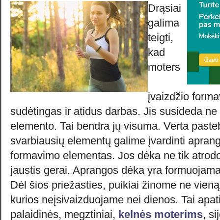
Drąsiai
galima
teigti,
kad
moters
įvaizdžio forma
sudėtingas ir atidus darbas. Jis susideda ne
elemento. Tai bendra jų visuma. Verta pastebė
svarbiausių elementų galime įvardinti aprangą.
formavimo elementas. Jos dėka ne tik atrodo
jaustis gerai. Aprangos dėka yra formuojama
Dėl šios priežasties, puikiai žinome ne vien
kurios neįsivaizduojame nei dienos. Tai apati
palaidinės, megztiniai,
kelnės moterims
, s