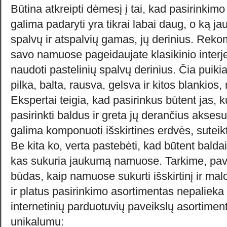
Būtina atkreipti dėmesį į tai, kad pasirinkimo
galima padaryti yra tikrai labai daug, o ką jau
spalvų ir atspalvių gamas, jų derinius. Rek
savo namuose pageidaujate klasikinio interje
naudoti pastelinių spalvų derinius. Čia puikia
pilka, balta, rausva, gelsva ir kitos blankios,
Ekspertai teigia, kad pasirinkus būtent jas, 
pasirinkti baldus ir greta jų derančius akses
galima komponuoti išskirtines erdvės, suteikt
Be kita ko, verta pastebėti, kad būtent baldai
kas sukuria jaukumą namuose. Tarkime, pavei
būdas, kaip namuose sukurti išskirtinį ir malo
ir platus pasirinkimo asortimentas nepalieka
internetinių parduotuvių paveikslų asortimen
unikalumu: