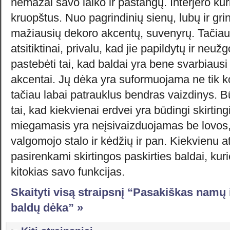
nemažai savo laiko ir pastangų. Interjero kūri
kruopštus. Nuo pagrindinių sienų, lubų ir gr
mažiausių dekoro akcentų, suvenyrų. Tačiau,
atsitiktinai, privalu, kad jie papildytų ir neuž
pastebėti tai, kad baldai yra bene svarbiausi 
akcentai. Jų dėka yra suformuojama ne tik ko
tačiau labai patrauklus bendras vaizdinys. Bū
tai, kad kiekvienai erdvei yra būdingi skirting
miegamasis yra neįsivaizduojamas be lovos, 
valgomojo stalo ir kėdžių ir pan. Kiekvienu at
pasirenkami skirtingos paskirties baldai, kuri
kitokias savo funkcijas.
Skaityti visą straipsnį “Pasakiškas namų 
baldų dėka” »