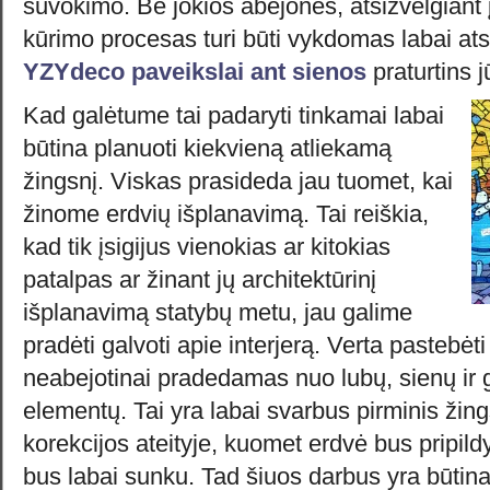
suvokimo. Be jokios abejonės, atsižvelgiant 
kūrimo procesas turi būti vykdomas labai ats
YZYdeco paveikslai ant sienos
praturtins 
Kad galėtume tai padaryti tinkamai labai
būtina planuoti kiekvieną atliekamą
žingsnį. Viskas prasideda jau tuomet, kai
žinome erdvių išplanavimą. Tai reiškia,
kad tik įsigijus vienokias ar kitokias
patalpas ar žinant jų architektūrinį
išplanavimą statybų metu, jau galime
pradėti galvoti apie interjerą. Verta pastebėti
neabejotinai pradedamas nuo lubų, sienų ir 
elementų. Tai yra labai svarbus pirminis žing
korekcijos ateityje, kuomet erdvė bus pripildy
bus labai sunku. Tad šiuos darbus yra būtina a