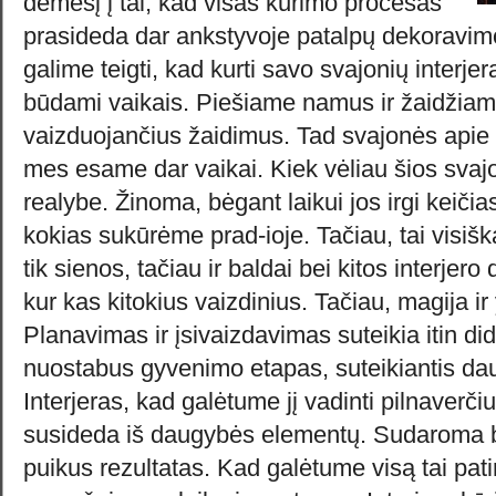
dėmesį į tai, kad visas kūrimo procesas
prasideda dar ankstyvoje patalpų dekoravimo
galime teigti, kad kurti savo svajonių interj
būdami vaikais. Piešiame namus ir žaidžiam
vaizduojančius žaidimus. Tad svajonės apie
mes esame dar vaikai. Kiek vėliau šios svajon
realybe. Žinoma, bėgant laikui jos irgi keičia
kokias sukūrėme prad-ioje. Tačiau, tai visišk
tik sienos, tačiau ir baldai bei kitos interjer
kur kas kitokius vaizdinius. Tačiau, magija ir
Planavimas ir įsivaizdavimas suteikia itin di
nuostabus gyvenimo etapas, suteikiantis da
Interjeras, kad galėtume jį vadinti pilnaverčiu
susideda iš daugybės elementų. Sudaroma b
puikus rezultatas. Kad galėtume visą tai patir