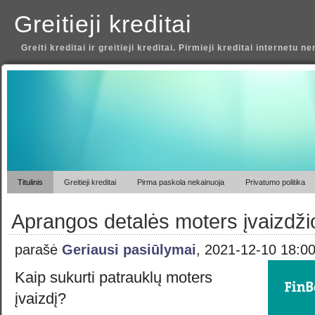
Greitieji kreditai
Greiti kreditai ir greitieji kreditai. Pirmieji kreditai internetu 
Titulinis
Greitieji kreditai
Pirma paskola nekainuoja
Privatumo politika
Aprangos detalės moters įvaizdži
parašė
Geriausi pasiūlymai
, 2021-12-10 18:0
Kaip sukurti patrauklų moters
įvaizdį?